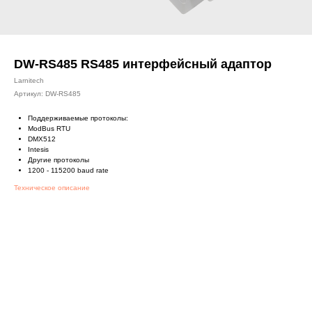
DW-RS485 RS485 интерфейсный адаптор
Larnitech
Артикул:
DW-RS485
Поддерживаемые протоколы:
ModBus RTU
DMX512
Intesis
Другие протоколы
1200 - 115200 baud rate
Техническое описание