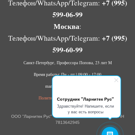
+7 (995)
Телефон/WhatsApp/Telegram:
599-06-99
Москва
:
+7 (995)
Телефон/WhatsApp/Telegram:
599-60-99
Санкт-Петербург, Профессора Попова, 23 лит М
Время работы: Пн - пт | 09:00 - 17:00
manager@larnitech-rus.ru
Политика конфиденциальности
Сотрудник "Ларнитек Рус"
Здравствуйте! Напишите, если
у вас есть вопросы
ООО "Ларнитек Рус" ОГРН 1207800018700 ИНН
7813642945