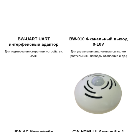
BW-UART UART
BW-010 4-канальный выход
интерфейсный адаптор
0-10V
Для подключения сторонних устройств с
Для управления аналоговым сигналом
UART
(светильники, приводы отопления и др.)
BW-AC Интерфейс
CW-HTMLI-II Датчик 5 в 1