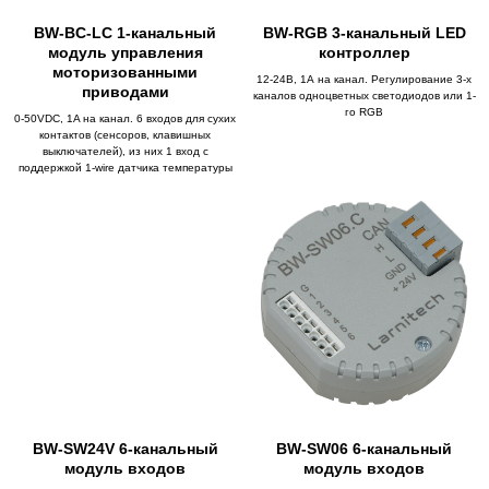
BW-BC-LC 1-канальный
BW-RGB 3-канальный LED
модуль управления
контроллер
моторизованными
12-24В, 1А на канал. Регулирование 3-х
приводами
каналов одноцветных светодиодов или 1-
го RGB
0-50VDC, 1A на канал. 6 входов для сухих
контактов (сенсоров, клавишных
выключателей), из них 1 вход с
поддержкой 1-wire датчика температуры
BW-SW24V 6-канальный
BW-SW06 6-канальный
модуль входов
модуль входов