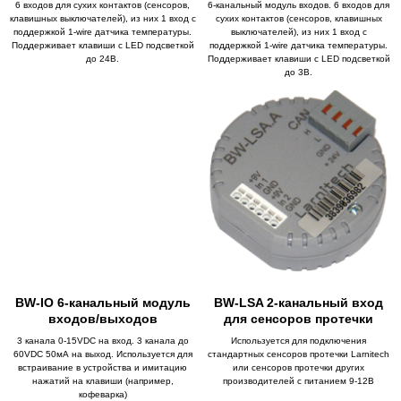
6 входов для сухих контактов (сенсоров,
6-канальный модуль входов. 6 входов для
клавишных выключателей), из них 1 вход с
сухих контактов (сенсоров, клавишных
поддержкой 1-wire датчика температуры.
выключателей), из них 1 вход с
Поддерживает клавиши с LED подсветкой
поддержкой 1-wire датчика температуры.
до 24В.
Поддерживает клавиши с LED подсветкой
до 3В.
BW-IO 6-канальный модуль
BW-LSA 2-канальный вход
входов/выходов
для сенсоров протечки
3 канала 0-15VDC на вход. 3 канала до
Используется для подключения
60VDC 50мА на выход. Используется для
стандартных сенсоров протечки Larnitech
встраивание в устройства и имитацию
или сенсоров протечки других
нажатий на клавиши (например,
производителей с питанием 9-12В
кофеварка)