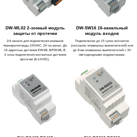
DW-WL02 2-зонный модуль
DW-SW16 16-канальный
защиты от протечки
модуль входов
2/4 канала для подключения клапанов
Подключение до 15 сухих контактов
перекрытия воды 220VAC, 2А на канал. До
(сенсоров, клавишных выключателей) или
16 адресных датчиков EW-WL.B/FW-WL.B.
до 8-ми клавишных выключателей с 3V
4 зоны подключения контактных датчиков
светодиодными индикаторами.
протечки (8-12VDC),